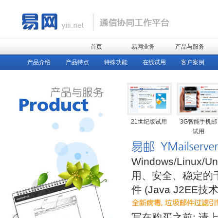
首页
易网业务
产品与服务
产品介绍
产品特点
特殊功能
在线试用
客户案例
21世纪版试用
3G智能手机邮
试用
Windows/Li
用、安全、稳定的
件 (Java J2E
写在购买之前: 请上 w