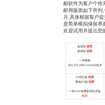
邮软件为客户个性
邮局版面如下所列,
月,具体根据客户提
是简单模拟保留界
欢迎试用并提出您
超速版
试用
极速版
试用
一样网易
163,126,188,Coremail技术
21世纪版
试用
飘逸5.0版
试用
一样21cn免费邮局技术版
推荐!