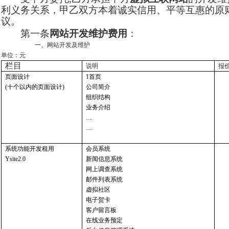
利义务关系，甲乙双方本着诚实信用、平等互惠的原
议。
第一条
网站开发维护费用
：
一、
网站开发及维护
单位：元
栏目
说明
报
页面设计
1首页
(十个以内的页面设计)
公司简介
组织结构
业务介绍
…
…
系统功能开发租用
会员系统
Ysite2.0
新闻信息系统
网上调查系统
邮件列表系统
虚拟社区
电子贺卡
客户留言板
在线业务预定