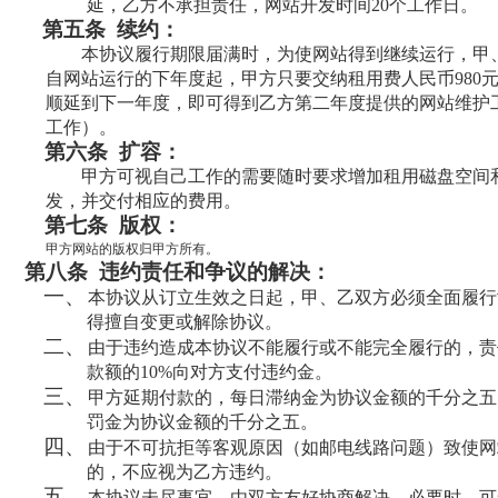
延，乙方不承担责任，网站开发时间
20个工作日。
第五条
续约：
本协议履行期限届满时，为使网站得到继续运行，甲
自网站运行的下年度起，甲方只要交纳租用费人民币
98
顺延到下一年度，即可得到乙方第二年度提供的网站维护
工作）。
第六条
扩容：
甲方可视自己工作的需要随时要求增加租用磁盘空间
发，并交付相应的费用。
第七条
版权：
甲方网站的版权归甲方所有。
第八条
违约责任和争议的解决：
一、
本协议从订立生效之日起，甲、乙双方必须全面履行
得擅自变更或解除协议。
二、
由于违约造成本协议不能履行或不能完全履行的，责
款额的
10%向对方支付违约金。
三、
甲方延期付款的，每日滞纳金为协议金额的千分之五
罚金为协议金额的千分之五。
四、
由于不可抗拒等客观原因（如邮电线路问题）致使网
的，不应视为乙方违约。
五、
本协议未尽事宜，由双方友好协商解决。必要时，可