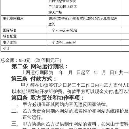
后台信息管理系统
产品展示
/网上商店
聊天广场
主机空间租用
100M(
支持
ASP)主页空间/20M MYSQL数据库
空间
国际域名
一个
.com或.net域名
域名配置
电子邮箱
一个 20M master@
小计
总金额：
980元 （玖佰捌元正）
第二条
网站运行期限：
上网运行期限为
年
月
日起至
年
月
日止共一
第三条
付款方式：
甲方须在协议签订之日起三个工作日内向乙方支付人
以本期限网站开发维护费。价款甲方可以现金支付,也可以
第四条
双方责任和协作事项：
一、
甲方必须保证其网站内容无违反国家法律。
二、
乙方负责合同期内网站的域名维护和网站系统维护及
正常运行。
三、
甲方协助向乙方提供制作网站的资料，如果由于资料