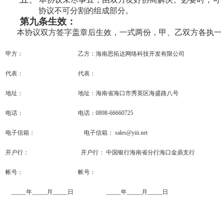
协议不可分割的组成部分。
第九条生效：
本协议双方签字盖章后生效，一式两份，甲、乙双方各执
甲方：
乙方：
海南思拓达网络科技开发有限公司
代表：
代表：
地址：
地址：海南省海口市秀英区海盛路八号
电话：
电话：0898-66660725
电子信箱：
电子信箱： sales@yiii.net
开户行：
开户行： 中国银行海南省分行海口金鼎支行
帐号：
帐号：
_____年_____月_____日
_____年_____月_____日