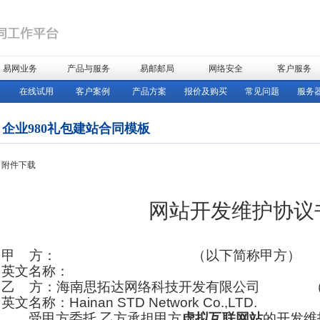
易网业务
产品与服务
易邮邮局
网络安全
客户服务
在线试用
客户案例
产品方案
报价及购买
常见问题
服务
企业980礼包建站合同模板
附件下载
网站开发维护协议
甲
方：
（以下简称甲方）
英文名称：
乙
方：海南思拓达网络科技开发有限公司
英文名称：
Hainan STD Network Co.,LTD.
受甲方委托
,乙方承担甲方
虚拟互联网站
的开发维